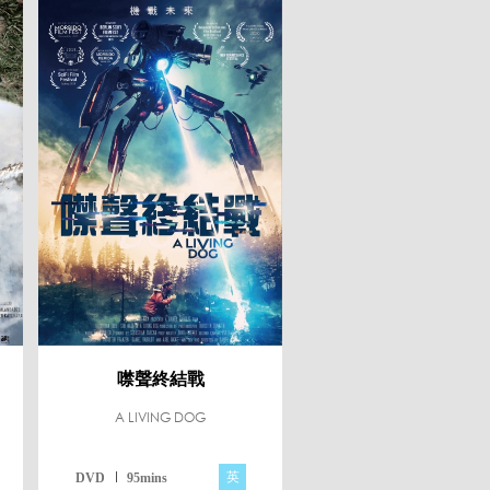
噤聲終結戰
A LIVING DOG
英
DVD
95mins