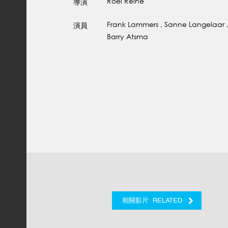
Roel Reine
導演
Frank Lammers , Sanne Langelaar 
演員
Barry Atsma
RELATED
相關影片