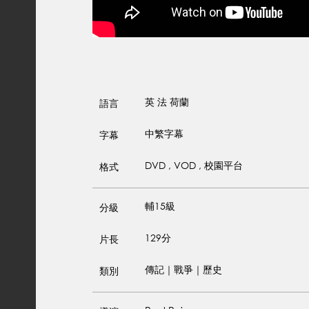
英
法
荷蘭
語言
中繁字幕
字幕
DVD , VOD , 校園平台
格式
輔15級
分級
129分
片長
傳記｜戰爭｜歷史
類別