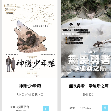
神隱·少年·狼
無畏勇者－辛迪斯之痛
RING WANDERING
SHINDISI
DVD , 校園平台
喬
DVD
102mins
日