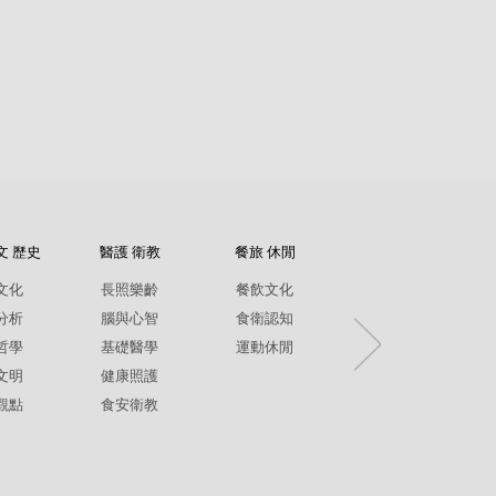
文 歷史
醫護 衛教
餐旅 休閒
紀錄片
文化
長照樂齡
餐飲文化
環境生態
分析
腦與心智
食衛認知
兩性平權
哲學
基礎醫學
運動休閒
社政人文
文明
健康照護
生命關懷
觀點
食安衛教
疾病保健
銀髮樂齡