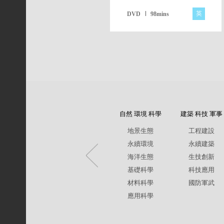
英
DVD
98mins
自然 環境 科學
建築 科技 軍事
地景生態
工程建設
永續環境
永續建築
海洋生態
生技創新
基礎科學
科技應用
材料科學
國防軍武
應用科學