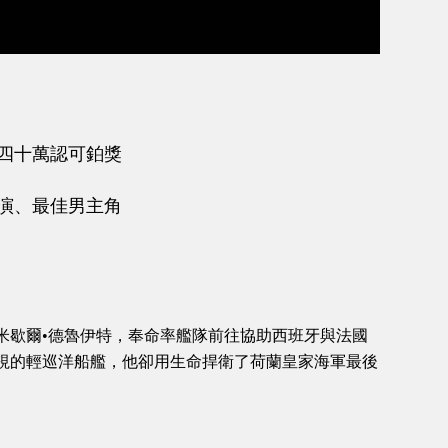
、四十萬認可鉑獎
導演、最佳男主角
將米歇爾•德魯伊特，奉命率艦隊前往協助西班牙與法國
視的輕巡洋船艦，他卻用生命捍衛了荷蘭皇家海軍最後