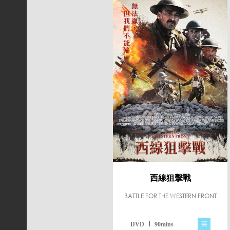
西線狙擊戰
BATTLE FOR THE WESTERN FRONT
英
DVD
90mins