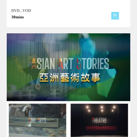
DVD , VOD
中
30mins