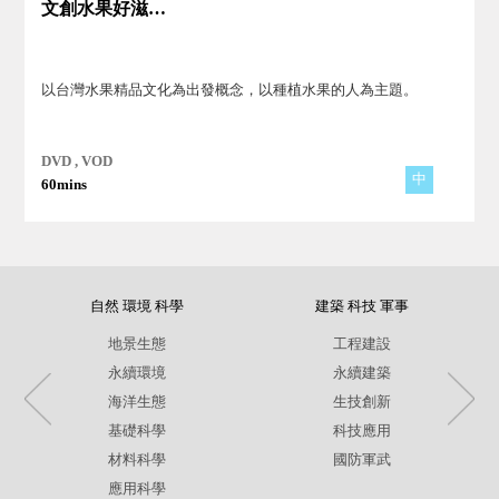
文創水果好滋味－豐味果品
以台灣水果精品文化為出發概念，以種植水果的人為主題。
DVD , VOD
中
60mins
自然 環境 科學
建築 科技 軍事
地景生態
工程建設
永續環境
永續建築
海洋生態
生技創新
基礎科學
科技應用
材料科學
國防軍武
應用科學