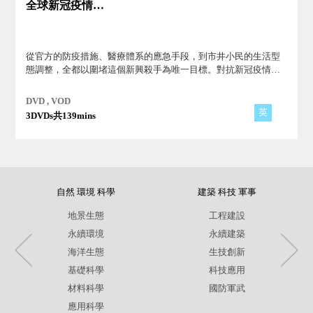
全球新冠疫情的襲擊
從官方的防疫措施、醫療體系的應急手段，到市井小民的生活型
態調整，全都以圍堵這個新興殺手為唯一目標。對抗新冠疫情是
一個多面向、全球性的努力作為。
DVD , VOD
英
3DVDs共139mins
自然 環境 科學
建築 科技 軍事
地景生態
工程建設
永續環境
永續建築
海洋生態
生技創新
基礎科學
科技應用
材料科學
國防軍武
應用科學