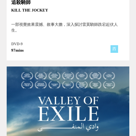
追殺騎師
KILL THE JOCKEY
一部視覺效果震撼、敘事大膽，深入探討雷莫騎師跌宕起伏人
生。
DVD-9
西
97mins