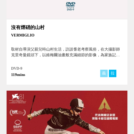
沒有煙硝的山村
VERMIGLIO
取材自導演父親兒時山村生活，訪談耆老考察風俗，在大攝影師
克里奇曼鏡頭下，以維梅爾油畫般充滿細節的影像，為家族記
憶、消逝文化造影。
DVD-9
義
拉
119mins