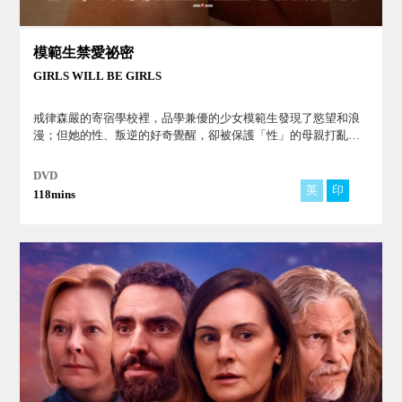
模範生禁愛祕密
GIRLS WILL BE GIRLS
戒律森嚴的寄宿學校裡，品學兼優的少女模範生發現了慾望和浪
漫；但她的性、叛逆的好奇覺醒，卻被保護「性」的母親打亂
了，因她母親從未經歷過同樣的成熟解放過程。
DVD
英
印
118mins