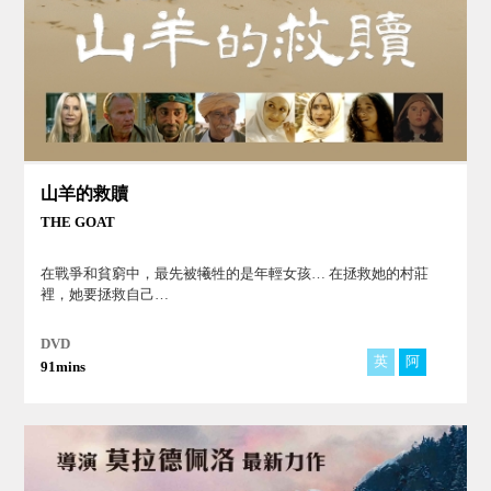
山羊的救贖
THE GOAT
在戰爭和貧窮中，最先被犧牲的是年輕女孩… 在拯救她的村莊
裡，她要拯救自己…
DVD
英
阿
91mins