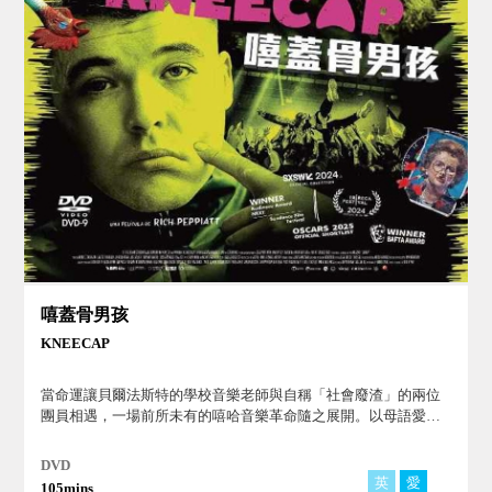
嘻蓋骨男孩
KNEECAP
當命運讓貝爾法斯特的學校音樂老師與自稱「社會廢渣」的兩位
團員相遇，一場前所未有的嘻哈音樂革命隨之展開。以母語愛爾
蘭語饒舌歌手，嘻蓋骨樂團KNEECAP 迅速崛起，成為捍衛語言
權利的象徵。
DVD
英
愛
105mins