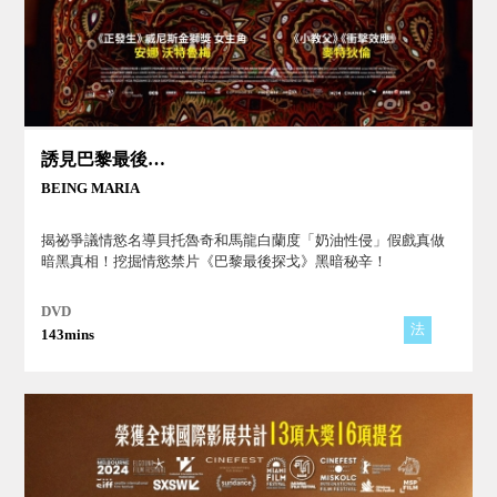
誘見巴黎最後探戈
BEING MARIA
揭祕爭議情慾名導貝托魯奇和馬龍白蘭度「奶油性侵」假戲真做
暗黑真相！挖掘情慾禁片《巴黎最後探戈》黑暗秘辛！
DVD
法
143mins