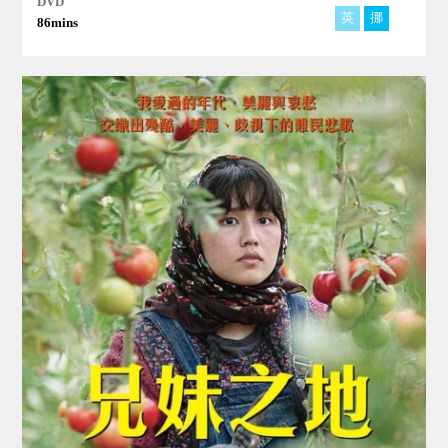
DVD
英
挪
86mins