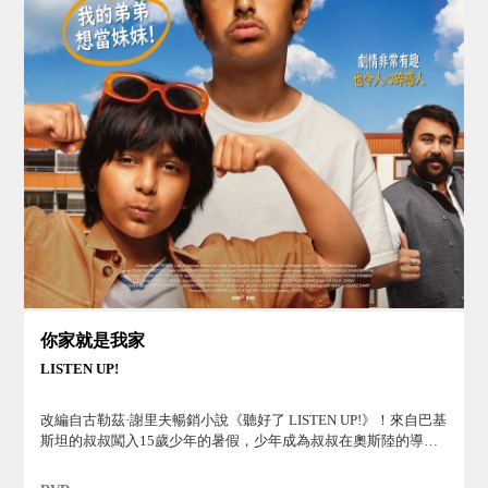
你家就是我家
LISTEN UP!
改編自古勒茲·謝里夫暢銷小說《聽好了 LISTEN UP!》！來自巴基
斯坦的叔叔闖入15歲少年的暑假，少年成為叔叔在奧斯陸的導遊
—而弟弟有個秘密，讓他的生活掀起翻天覆地的變化。