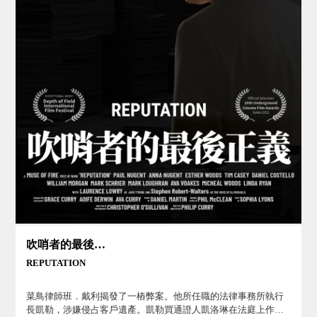
吹哨者的最後正義
REPUTATION
菜鳥律師班．戴利揭發了一樁弊案。他所任職的法律事務所執行
長凱勒，涉嫌侵占客戶遺產。凱勒買通證人凱洛琳在法庭上作偽