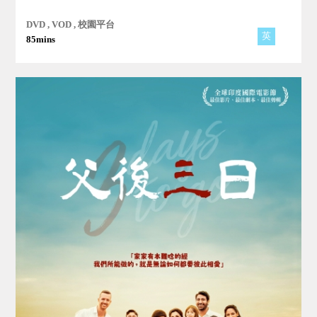
證，因此被判無罪。捕風捉影的媒體將班描寫成一個利用吹哨者
法案來勒索雇主的人...。
DVD , VOD , 校園平台
英
85mins