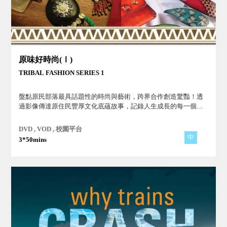
原味好時尚(Ⅰ)
TRIBAL FASHION SERIES 1
盤點原民部落最具話題性的時尚與藝術，跨界合作創造驚豔！透
過影像傳達原住民豐厚文化底蘊故事，記錄人生成長的每一個重
要時刻！
DVD , VOD , 校園平台
中
3*50mins