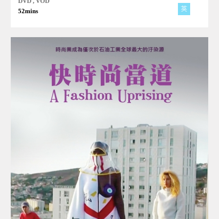
DVD , VOD
英
52mins