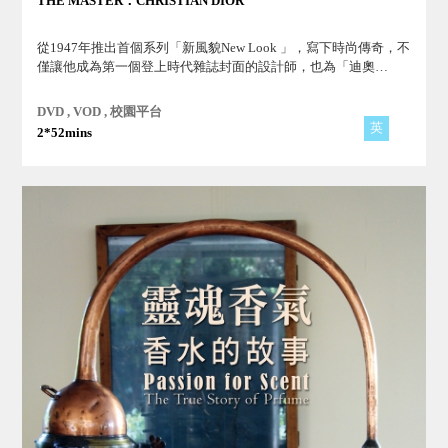
THE MASTER：CHRISTIAN DIOR
從1947年推出首個系列「新風貌New Look 」，寫下時尚傳奇，不
僅讓他成為第一個登上時代雜誌封面的設計師，也為「迪奧
Dior」在服裝史上寫下重要的一頁。
DVD , VOD , 校園平台
英
2*52mins