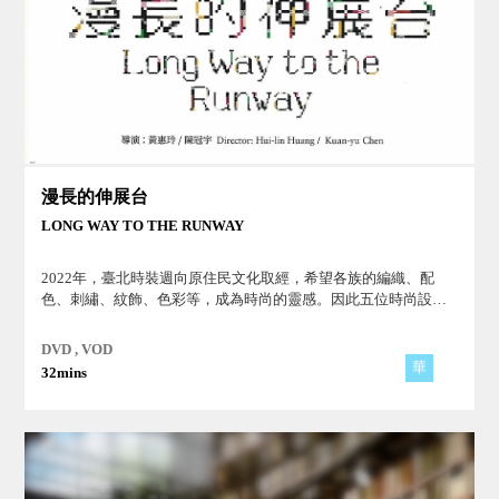
漫長的伸展台
LONG WAY TO THE RUNWAY
2022年，臺北時裝週向原住民文化取經，希望各族的編織、配
色、刺繡、紋飾、色彩等，成為時尚的靈感。因此五位時尚設計
師與五位原住民族人間國寶老師跨界合作，將原住民祖先們在台
灣深山、草原、深谷、溪流、島嶼、海洋流傳的故事，織成了美
DVD , VOD
麗的衣服。
華
32mins