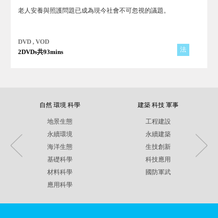
老人安養與照護問題已成為現今社會不可忽視的議題。
DVD , VOD
法
2DVDs共93mins
自然 環境 科學
建築 科技 軍事
地景生態
工程建設
永續環境
永續建築
海洋生態
生技創新
基礎科學
科技應用
材料科學
國防軍武
應用科學