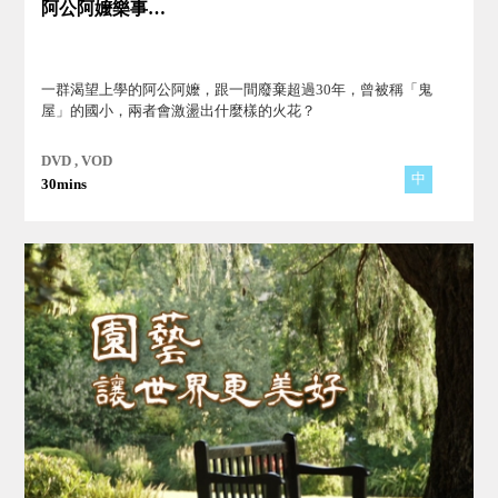
阿公阿嬤樂事多－廢校回春，樂齡公益
一群渴望上學的阿公阿嬤，跟一間廢棄超過30年，曾被稱「鬼
屋」的國小，兩者會激盪出什麼樣的火花？
DVD , VOD
中
30mins