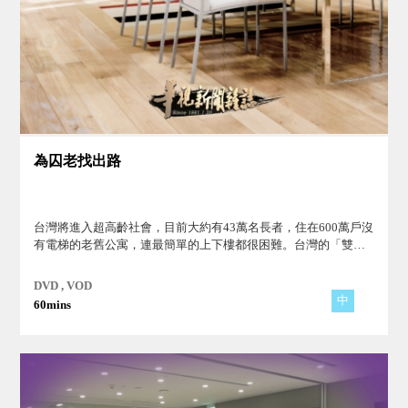
為囚老找出路
台灣將進入超高齡社會，目前大約有43萬名長者，住在600萬戶沒
有電梯的老舊公寓，連最簡單的上下樓都很困難。台灣的「雙老
困境」有多嚴重？政府提出的補助和社福政策能因應嗎？
DVD , VOD
中
60mins