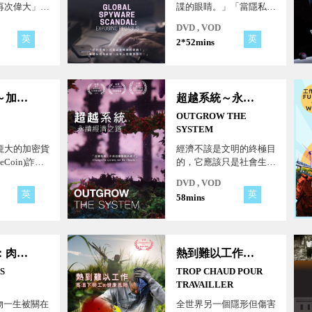
再次偉大」的
諜的眼睛。」「當隱私成
經濟上傾向保
為武器，沒有人能置身事
DVD , VOD
所有貿易夥伴
外。」「一場全球性的監
英
英
2*52mins
稅，引發全球
控陰影，正悄悄籠罩每個
南亞，各國一
人。」
國關稅的壓
也面臨中國商
世紀謊言～加密貨幣騙局
超越系統～永續經濟之路
國受阻，而大
亞的競爭。在
OUTGROW THE
，東協各國如
SYSTEM
龐大的加密貨
經濟不該是文明的終極目
eCoin)詐騙
的，它應該只是社會生活
單純揭露詐騙
的一部分，而不是核心，
DVD , VOD
一齣探索人
不該消耗一切去追求它。
英
英
58mins
群體心理的紀
經濟並非僅由少數菁英決
這場維卡幣詐
定，每個人都能從不同著
貪婪與歸屬感
力點發揮影響力，共同塑
至巧妙運用宗
造更公平、永續的經濟體
動物工廠：肉品養殖場不能說的秘密
熱到難以工作～高溫下勞工的健康風險
控，人們會選
系！
的希望，而不
ES
TROP CHAUD POUR
實！
TRAVAILLER
物一生被關在
全世界另一個隱形但傷害