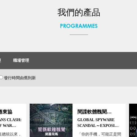
我們的產品
PROGRAMMES
經
職場管理
發行時間由舊到新
捲東協
間諜軟體醜聞～揭露飛馬
NS CLASH:
GLOBAL SPYWARE
F WAR
SCANDAL～EXPOSING
N
PEGASUS
任總統以來，
「你的手機，可能正是間