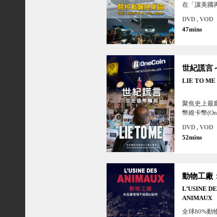
在「讓美國
口號下，在
DVD , VOD
護主義，對
47mins
施加對等關
嘩然。在東
方面承受美
力，一方面
品因出口美
量湧入東南
LIE TO ME
兩面夾擊下
何應處？
聚焦史上最
幣維卡幣(On
案！這不是
DVD , VOD
陰謀，而是
52mins
性、信念與
錄片。透過
騙案揭示當
相結合，甚
教與情感操
擇相信虛假
L’USINE D
是殘酷的事
ANIMAUX
全球80%動