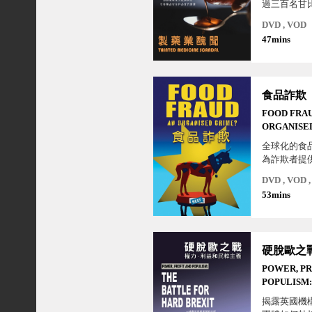
過三百名甘
克和印尼的
DVD , VOD
咳糖漿而不
47mins
件，這些糖
分「二甘醇
醇」，震驚
後，在美國
食品詐欺
引發超級細
死傷事件，
FOOD FRAU
印度生產製造.
ORGANISE
全球化的食
為詐欺者提
益？犯罪集
DVD , VOD
標，讓我們
53mins
中飧究竟是
POWER, PR
POPULISM:
BATTLE F
揭露英國機
BREXIT