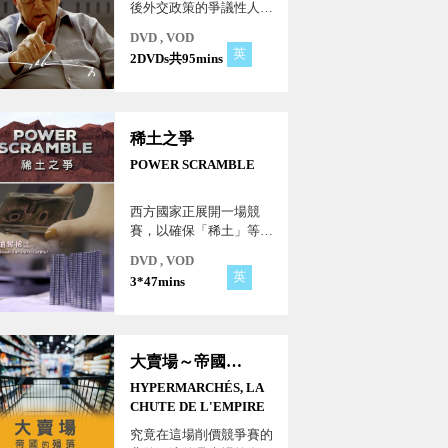
後外交政策的爭議性人
物。這是季辛吉非凡一生
DVD , VOD
中的最後一次受訪，揭示
英
2DVDs共95mins
了季辛吉多面向的人物真
實性格，對其思想和個性
提供了獨特的見解。
稀土之爭
POWER SCRAMBLE
西方國家正展開一場競
賽，以確保「稀土」等一
系列關鍵金屬的供應。這
DVD , VOD
些資源對於高科技應用，
英
3*47mins
包括國防軍武以及無碳未
來，至關重要。然而，中
國在其中相當多的資源市
場中，佔據主導地位，隨
大賣場～帝國的殞落
著其他國家努力追趕，緊
張局勢正在加劇！
HYPERMARCHÉS, LA
CHUTE DE L'EMPIRE
究竟在這場削價競爭賽的