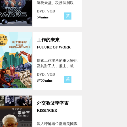
避稅天堂、稅務漏洞以及
及稅務不透明等方式，使
DVD , VOD
得政府流失巨額稅收的問
英
54mins
題。片中指出，全球每年
因為企業稅務濫用與富人
逃稅所損失的稅收數以百
十億計，而這讓政府難以
工作的未來
為人民提供公平的公共服
務、減少貧窮、應對氣候
FUTURE OF WORK
危機等挑戰！
探索工作場所的重大變化
及其對工人、雇主、教育
工作者和社區的長期影
DVD , VOD
響。工作的未來是否能提
英
3*55mins
供足夠的工作機會以維持
家庭和國家的生存？
外交教父季辛吉
KISSINGER
深入瞭解這位塑造美國戰