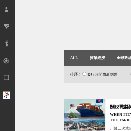
ALL
貨幣經濟
全球政
排序：
發行時間由新到舊
關稅戰襲
WHEN TITA
THE TARIF
HITS ASEA
川普二次就