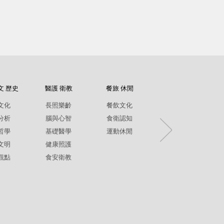
文 歷史
醫護 衛教
餐旅 休閒
紀錄片
文化
長照樂齡
餐飲文化
環境生態
分析
腦與心智
食衛認知
兩性平權
哲學
基礎醫學
運動休閒
社政人文
文明
健康照護
生命關懷
觀點
食安衛教
疾病保健
銀髮樂齡