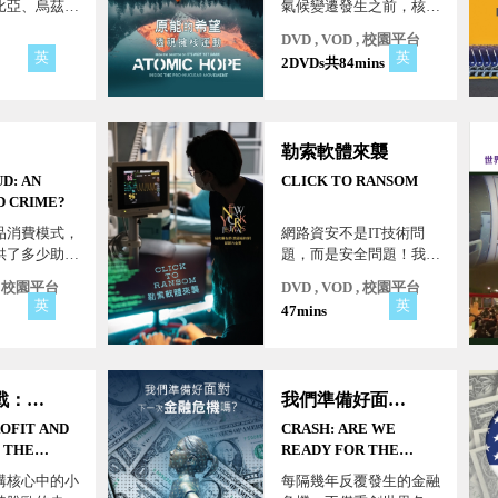
比亞、烏茲別
氣候變遷發生之前，核電
兒童因服用止
是唯一能夠大規模應對氣
DVD , VOD , 校園平台
幸喪生的事
候危機，達到脫碳目標。
英
英
2DVDs共84mins
漿含有有毒成
然而絕大多數環保組織則
」和「乙二
明確拒絕核電，因為它的
了全球。隨
潛在災難性影響。
爆發了眼藥水
勒索軟體來襲
菌感染，造成
這些藥品皆在
D: AN
CLICK TO RANSOM
..。
D CRIME?
品消費模式，
網路資安不是IT技術問
供了多少助
題，而是安全問題！我們
團以食物為目
生活在數位世界，若任何
 , 校園平台
DVD , VOD , 校園平台
愈來愈擔心盤
東西都數位化，那麼將面
英
英
47mins
什麼？！
臨網路攻擊的風險！
硬脫歐之戰：權力、利益和民粹主義
我們準備好面對下一次金融危機嗎？
OFIT AND
CRASH: ARE WE
 THE
READY FOR THE
OR HARD
NEXT CRISIS?
構核心中的小
每隔幾年反覆發生的金融