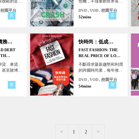
持脫歐的走
危機，不僅重創世界各國
們自身激進的
的經濟，也嚴重衝擊著市
 , 校園平台
DVD , VOD , 校園平台
基於民意承諾
井小民的生計與對未來的
英
英
52mins
政客權力、富
信心。此外，一切利益至
粹主義的推波
上的金融業也會加速全球
場富豪菁英策
暖化的進展。
一場倡導激進
南韓家庭債務危機
快時尚：低成本時尚的高昂代價
運動！
D DEBT
FAST FASHION: THE
UTH
REAL PRICE OF LOW-
COST FASHION
學貸、車貸、
不斷尋求最新趨勢和利潤
，甚至賭博欠
的跨國時尚業，每年推出
庭債務高築。
數千款新服飾。然而背後
DVD , VOD , 校園平台
的製衣廠不僅工作環境惡
英
英
54mins
劣、漠視勞工權益，更甚
者，耗盡天然資源、隨意
排放有毒廢棄物，污染了
空氣、土地，也造成身體
危害。
<
1
2
>