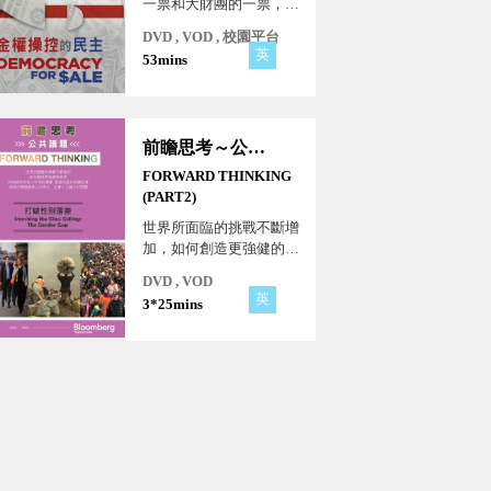
一票和大財團的一票，真
的「等值」嗎？美國人
DVD , VOD , 校園平台
說，金錢至上。在每一次
英
53mins
的選舉，金錢都能創造勝
利者，掌握金錢就是掌握
選票，民主始終是有錢的
人贏。
前瞻思考～公共議題
FORWARD THINKING
(PART2)
世界所面臨的挑戰不斷增
加，如何創造更強健的經
濟，同時提供所有人平等
DVD , VOD
的機會、創造均富的和諧
英
3*25mins
社會、消弭已開發國家人
口老化，生產人力減少的
問題。透過彭博公司的最
新研究和分析，瞭解包括
性別落差、人口炸彈、貧
富不均等未來議題的走向
與解方！