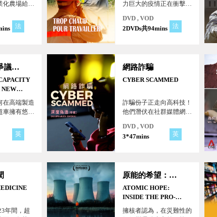
業化農場給動
力巨大的疫情正在衝擊勞
，動物的痛苦
工，而背後驅動力量是氣
DVD , VOD
殖的偏差，而
候變遷，對職場健康形成
法
法
ins
2DVDs共94mins
新的風險。 氣候暖化造
成新負擔，首當其衝的是
在戶外或無空調的地方工
作，單靠個人體力拼搏的
產能過剩爭議：一場新的全球貿易戰
網路詐騙
農民、建築工、卡車司機
及外送員等基本勞工。
CAPACITY
CYBER SCAMMED
A NEW
RADE WAR
何在高端製造
詐騙份子正走向高科技！
超車擁有悠久
他們潛伏在社群媒體網路
歐美企業，以
中，開發惡意軟體並提供
DVD , VOD
如何反擊中國
虛假熱點。他們利用心理
英
英
3*47mins
產品。第二波
學讓你著迷、取得你的信
然蓄勢待發！
任，最後洩漏重要個資，
這是一個日益嚴重的全球
現象。
聞
原能的希望：透視擁核運動
MEDICINE
ATOMIC HOPE:
INSIDE THE PRO-
NUCLEAR
023年間，超
擁核者認為，在災難性的
MOVEMENT