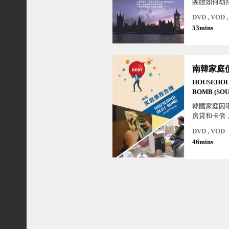
團體如何劫
向，追求他
DVD , VOD
目的。一場
53mins
的公投，在
商利益及民
下，成為一
動的政變、
經濟議程的
HOUSEHOL
BOMB (SO
KOREA)
韓國家庭因
房貸和卡債
債而導致家
DVD , VOD
46mins