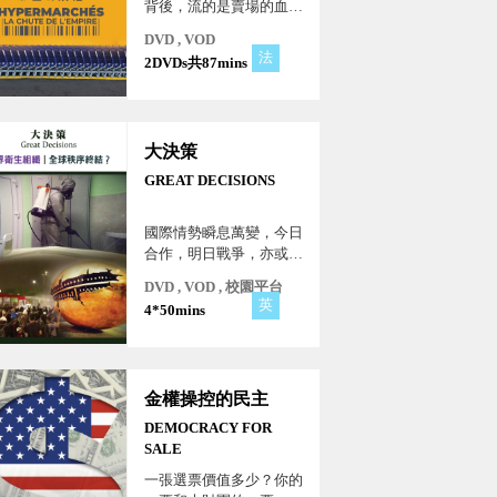
背後，流的是賣場的血，
還是供應商的血？砍的是
DVD , VOD
消費者的食品安全，還是
法
2DVDs共87mins
賣場的利潤？
大決策
GREAT DECISIONS
國際情勢瞬息萬變，今日
合作，明日戰爭，亦或反
之？剛剛過去的2021
DVD , VOD , 校園平台
年，國際間哪些重大事件
英
4*50mins
足以改變政治情勢？新冠
疫情對全球經貿又產生了
什麼影響？市場該開放或
保護？全球供應鏈與國家
金權操控的民主
安全之間該如何取捨？全
球秩序會因美國退出國際
DEMOCRACY FOR
組織而終結嗎？
SALE
一張選票價值多少？你的