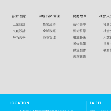
設計 創意
財經 行銷 管理
藝術 動畫
社會 人
工業設計
貨幣經濟
藝術美學
社會
文創設計
全球政經
藝術哲思
社會
時尚美學
職場管理
書畫藝術
人文
博物館學
世界
動漫創作
教育
表演藝術
LOCATION
TAIPEI