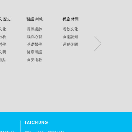
文 歷史
醫護 衛教
餐旅 休閒
紀錄片
文化
長照樂齡
餐飲文化
環境生態
分析
腦與心智
食衛認知
兩性平權
哲學
基礎醫學
運動休閒
社政人文
文明
健康照護
生命關懷
觀點
食安衛教
疾病保健
銀髮樂齡
TAICHUNG