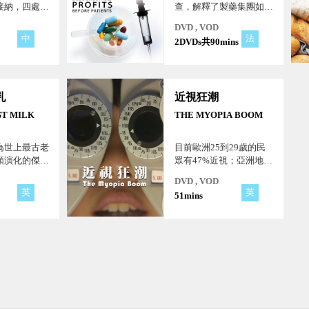
接納，四處遊
查，解釋了製藥集團如何
」與「愛」的
投機藥品，造成藥品短
DVD , VOD
跳樓失敗後，
缺，以提高價格。 面臨
中
法
2DVDs共90mins
擺盪在發作時
藥品供應短缺，並非醫院
能可貴的快樂
或政府決定的，在製藥業
傷痛繼續行走
和政府的角力遊戲中，贏
…。這次，她
家永遠是製藥業。
乳
近視狂潮
個社會所接
ST MILK
THE MYOPIA BOOM
為世上最古老
目前歐洲25到29歲的民
類演化的傑
眾有47%近視；亞洲地區
至今還無法製
則更嚴重，將近九成的年
DVD , VOD
媲美的嬰兒食
輕人都有近視的問題，形
英
英
51mins
成某種「世代效應」。