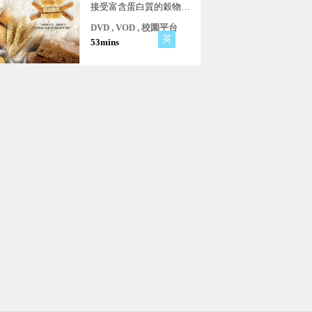
接受富含蛋白質的穀物了
呢？這場突如其來的麩質
DVD , VOD , 校園平台
不耐症海嘯，真正的原因
英
53mins
依然成謎。