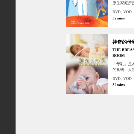
原生家庭所
蕩尋找「家
DVD , VOD
歸屬。 在
32mins
小麥的生活
的動盪與難
之間，帶著
在世界上…
神奇的母
是否能被這
住？
THE BREA
BOOM
「母乳」是
的食物、人
作，科學家
DVD , VOD
造出能與其
52mins
品。