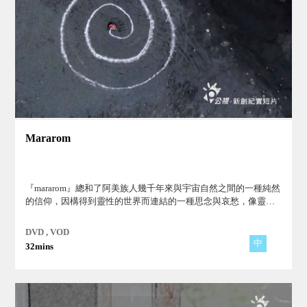
Mararom
『mararom』總和了阿美族人幾千年來與宇宙自然之間的一種純然
的信仰，因構得到靈性的世界而連結的一種思念與哀愁，像靈
界、星河、祖先、山海一樣，『人』的整體－與合一的整體，我
們稱它為「存在的鄉愁」。
DVD , VOD
中
32mins