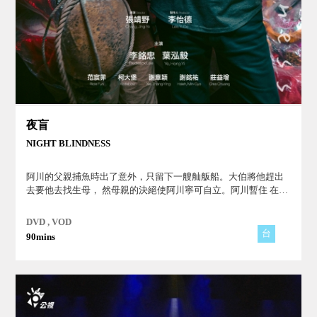
夜盲
NIGHT BLINDNESS
阿川的⽗親捕⿂時出了意外，只留下⼀艘舢舨船。⼤伯將他趕出
去要他去找⽣⺟， 然⺟親的決絕使阿川寧可⾃⽴。阿川暫住 在臨
海⼀間⽼廟，有天來了⼀群古蹟修復 師，他們的頭頭⿊叔想趕⾛
他佔據⽼廟閣 樓，阿川卻意外發現⿊叔夜盲的秘密......
DVD , VOD
台
90mins