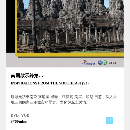
南國啟示錄第二季
INSPIRATIONS FROM THE SOUTHEAST(S2)
鏡頭走訪東南亞 柬埔寨-暹粒、菲律賓-美岸、印尼-日惹，深入呈
現三個國家三座城市的歷史、文化與風土民情。
DVD , VOD
中
3*60mins