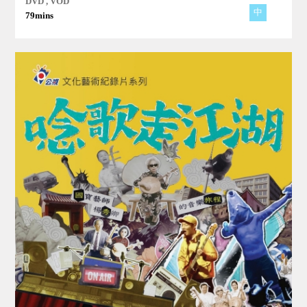
DVD , VOD
中
79mins