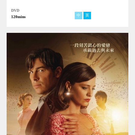
DVD
中
英
法
西
阿
120mins