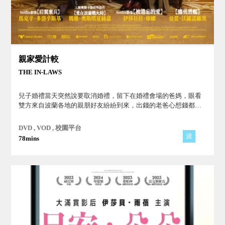
親家愛計較
THE IN-LAWS
兒子婚禮當天突然說要取消婚禮，留下在婚禮會場的爸媽，眼看
雙方來自波蘭各地的親朋好友紛紛到來，出錢的老爸心想錢都付
了，就辦一場沒有新郎新娘的婚禮也罷...
DVD , VOD , 校園平台
波
78mins