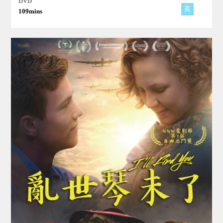
DVD
英
109mins