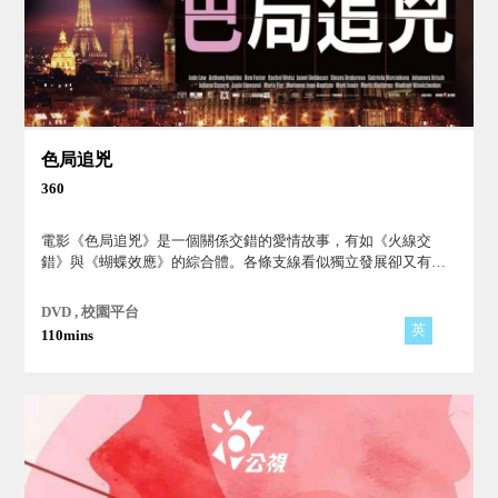
色局追兇
360
電影《色局追兇》是一個關係交錯的愛情故事，有如《火線交
錯》與《蝴蝶效應》的綜合體。各條支線看似獨立發展卻又有莫
名的交集，隱約中可發現個中的因果循環。每個主角所做的決定
就像是蝴蝶效應，隨時都可能影響到他人的關係。
DVD , 校園平台
英
110mins