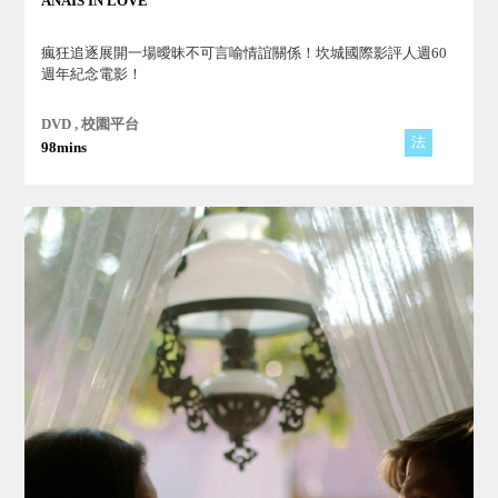
ANAIS IN LOVE
瘋狂追逐展開一場曖昧不可言喻情誼關係！坎城國際影評人週60
週年紀念電影！
DVD , 校園平台
法
98mins