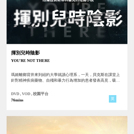
揮別兒時陰影
YOU'RE NOT THERE
瑪姬離鄉背井來到紐約大學就讀心理系，一天，貝克斯在課堂上
針對精神疾病藥物、自殘和暴力行為增加的患者發表高見，吸引
瑪姬的注意，笨拙的兩人產生了曖昧情愫...。
DVD , VOD , 校園平台
英
76mins