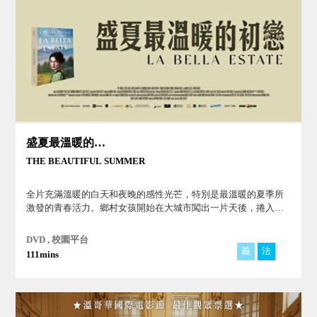
盛夏最溫暖的初戀
THE BEAUTIFUL SUMMER
全片充滿溫暖的白天和夜晚的感性光芒，特別是最溫暖的夏季所
激發的青春活力。鄉村女孩開始在大城市闖出一片天後，捲入了
一個波西米亞風的圈子，被那些浮躁的畫家以及自由奔放、眼神
悲傷的模特兒所吸引，電影產生了溫柔而有力的共鳴。
DVD , 校園平台
義
法
111mins