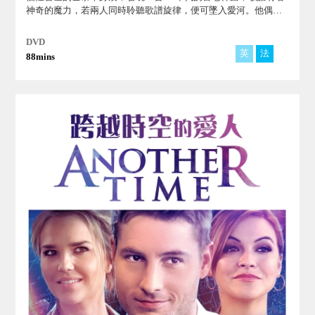
神奇的魔力，若兩人同時聆聽歌譜旋律，便可墜入愛河。他偶遇
一見鍾情的女子，不惜一切代價，甚至為了找歌原主曲的歌譜，
一路追到紐約，從一群年輕爵士音樂家，展開一連串奇妙瘋狂旅
DVD
程…。
英
法
88mins