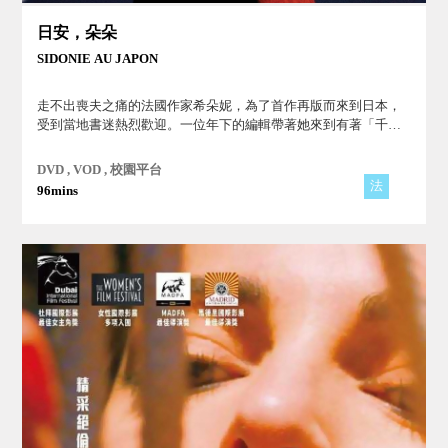
日安，朵朵
SIDONIE AU JAPON
走不出喪夫之痛的法國作家希朵妮，為了首作再版而來到日本，
受到當地書迷熱烈歡迎。一位年下的編輯帶著她來到有著「千寺
之城」之稱的京都，還走訪了大阪、奈良和直島...。
DVD , VOD , 校園平台
法
96mins