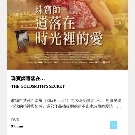
珠寶師遺落在時光裡的愛
THE GOLDSMITH'S SECRET
改編自艾莉巴塞羅（Elia Barceló）同名備受讚譽小說，忠實呈現
小說的精神與情感。這部作品捕捉到的遠不止史詩般的愛情，而
是將女權主義、父權制和毅力等主題元素交織在一起。法國小說
兼文學評論「愛是用心衡量的空間和時間。」對本片完美的註
DVD
解。
西
97mins