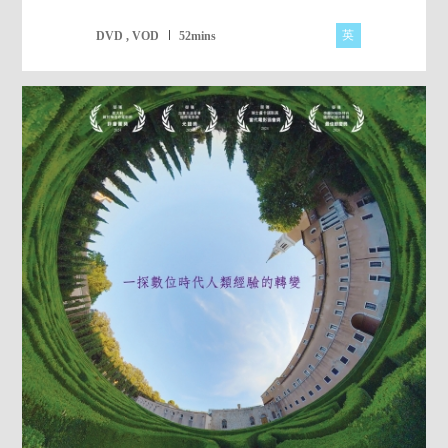
英
DVD , VOD
52mins