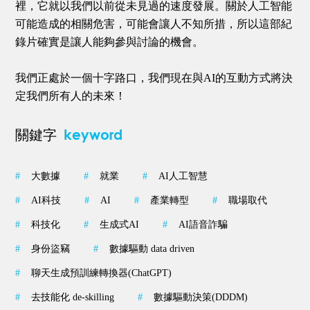
裡，它就以我們以前從未見過的速度發展。關於人工智能
可能造成的相關危害，可能會讓人不知所措，所以這部紀
錄片確實是讓人能夠參與討論的機會。
我們正處於一個十字路口，我們現在與AI的互動方式將決
定我們所有人的未來！
keyword
關鍵字
#
大數據
#
就業
#
AI人工智慧
#
AI科技
#
AI
#
產業轉型
#
職場取代
#
科技化
#
生成式AI
#
AI語音詐騙
#
身份盜竊
#
數據驅動 data driven
#
聊天生成預訓練轉換器(ChatGPT)
#
去技能化 de-skilling
#
數據驅動決策(DDDM)