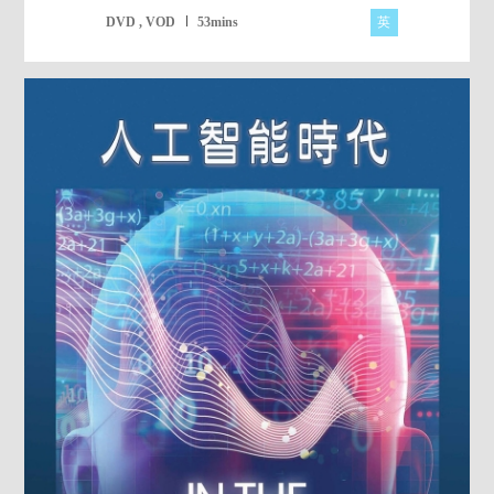
英
DVD , VOD
53mins