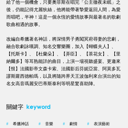
給了他一個機會，只要奧菲斯在唱完「公主徹夜未眠」之
後，仍能記得尤麗狄絲，他將能帶著摯愛返回人間，為愛
而唱吧，半神！這是一個永恆的愛情故事與最著名的歌劇
歌曲相遇的故事。
改編自希臘著名神話，將深情男子勇闖冥府尋妻的悲劇，
融合歌劇詠嘆調、知名交響樂團，加入【蝴蝶夫人】、
【托斯卡】、【杜蘭朵】、【弄臣】、【茶花女】、【里
納爾多】等耳熟能詳的曲目，上演一場視聽盛宴。更邀來
【恨】法國影帝文森卡索、法國影后芬妮亞當、阿莫多瓦
謬斯蘿西德帕瑪，以及將隨跨界天王波伽利來台演出的知
名女高音瑪麗安巴蒂斯泰利等明星驚喜助陣。
keyword
關鍵字
#
希臘神話
#
音樂
#
劇情
#
表演藝術