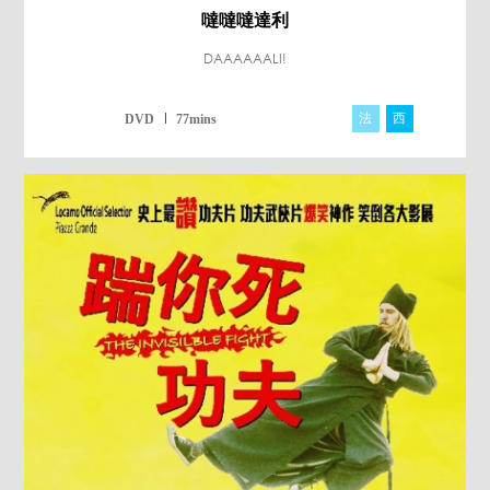
噠噠噠達利
DAAAAAALI!
法
西
DVD
77mins