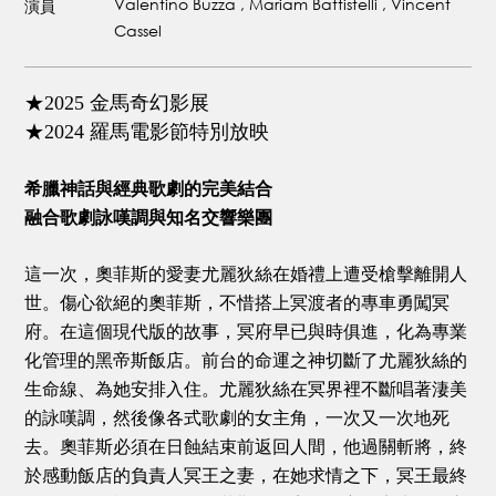
Valentino Buzza , Mariam Battistelli , Vincent
演員
Cassel
★2025 金馬奇幻影展
★2024 羅馬電影節特別放映
希臘神話與經典歌劇的完美結合
融合歌劇詠嘆調與知名交響樂團
這一次，奧菲斯的愛妻尤麗狄絲在婚禮上遭受槍擊離開人
世。傷心欲絕的奧菲斯，不惜搭上冥渡者的專車勇闖冥
府。在這個現代版的故事，冥府早已與時俱進，化為專業
化管理的黑帝斯飯店。前台的命運之神切斷了尤麗狄絲的
生命線、為她安排入住。尤麗狄絲在冥界裡不斷唱著淒美
的詠嘆調，然後像各式歌劇的女主角，一次又一次地死
去。奧菲斯必須在日蝕結束前返回人間，他過關斬將，終
於感動飯店的負責人冥王之妻，在她求情之下，冥王最終