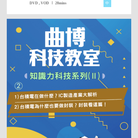
中
DVD , VOD
28mins