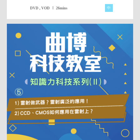
中
DVD , VOD
26mins