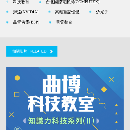
#
科技教育
#
台北國際電腦展(COMPUTEX)
#
輝達(NVIDIA)
#
高頻寬記憶體
#
汐光子
#
晶背供電(BSP)
#
異質整合
RELATED
相關影片