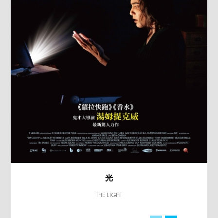
光
THE LIGHT