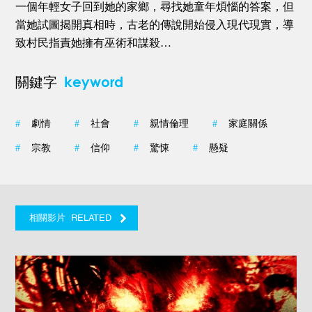
一個年輕女子回到她的家鄉，尋找她童年煩惱的答案，但
當她試圖揭開真相時，古老的傳說開始侵入現代現實，導
致村民指責她擁有巫術和謀殺…
keyword
關鍵字
#
劇情
#
社會
#
親情倫理
#
家庭關係
#
宗教
#
信仰
#
驚悚
#
懸疑
RELATED
相關影片