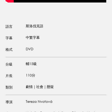
斯洛伐克語
語言
中繁字幕
字幕
DVD
格式
輔15級
分級
110分
片長
劇情｜社會｜懸疑
類別
Tereza Nvotová
導演