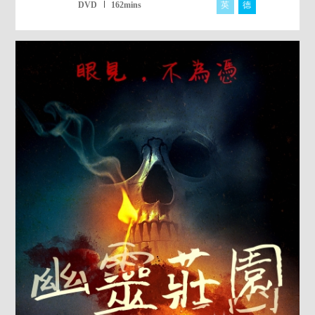
英
德
阿
DVD
162mins