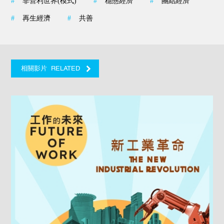
#
非營利世界(模式)
#
穩態經濟
#
團結經濟
#
再生經濟
#
共善
RELATED
相關影片