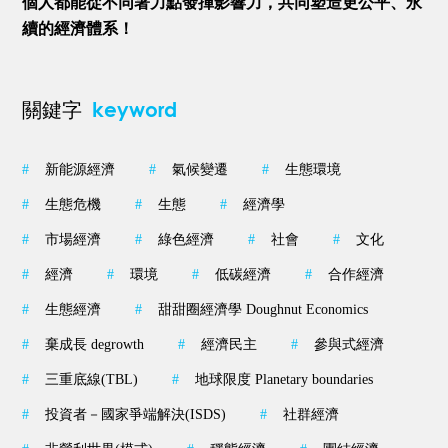
個人都能從不同著力點發揮影響力，共同塑造更公平、永
續的經濟體系！
keyword
關鍵字
#
新能源經濟
#
氣候變遷
#
生態環境
#
生態危機
#
生態
#
經濟學
#
市場經濟
#
綠色經濟
#
社會
#
文化
#
經濟
#
環境
#
低碳經濟
#
合作經濟
#
生態經濟
#
甜甜圈經濟學 Doughnut Economics
#
棄成長 degrowth
#
經濟民主
#
參與式經濟
#
三重底線(TBL)
#
地球限度 Planetary boundaries
#
投資者－國家爭端解決(ISDS)
#
社群經濟