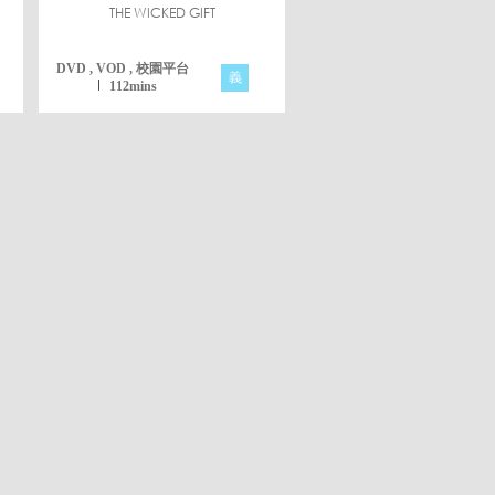
THE WICKED GIFT
DVD , VOD , 校園平台
義
112mins