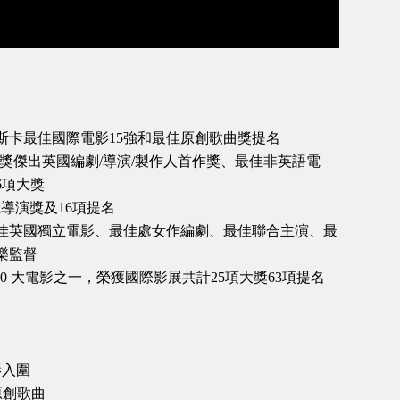
斯卡最佳國際電影15強和最佳原創歌曲獎提名
影獎傑出英國編劇/導演/製作人首作獎、最佳非英語電
6項大獎
佳導演獎及16項提名
:最佳英國獨立電影、最佳處女作編劇、最佳聯合主演、最
樂監督
誌年度 50 大電影之一，榮獲國際影展共計25項大獎63項提名
影入圍
佳原創歌曲