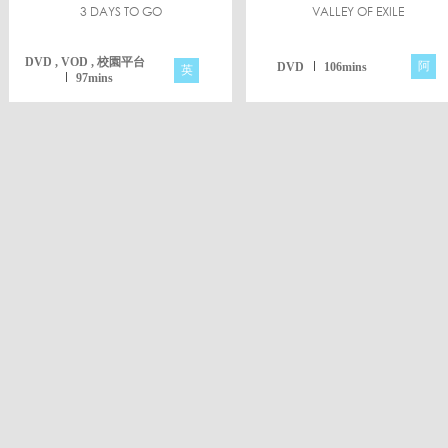
3 DAYS TO GO
VALLEY OF EXILE
DVD , VOD , 校園平台
阿
DVD
106mins
英
97mins