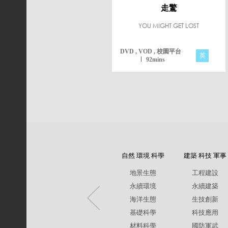
走驚
YOU MIGHT GET LOST
DVD , VOD , 校園平台
英
92mins
自然 環境 科學
建築 科技 軍事
地景生態
工程建設
永續環境
永續建築
海洋生態
生技創新
基礎科學
科技應用
材料科學
國防軍武