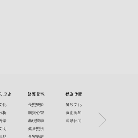
文 歷史
醫護 衛教
餐旅 休閒
紀錄片
文化
長照樂齡
餐飲文化
環境生態
分析
腦與心智
食衛認知
兩性平權
哲學
基礎醫學
運動休閒
社政人文
文明
健康照護
生命關懷
觀點
食安衛教
疾病保健