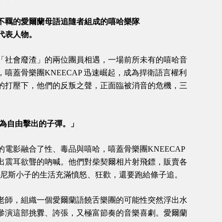
不羈的愛爾蘭母語追隨者組成的嘻哈樂隊
動代表人物。
「社會廢渣」的兩位團員相遇，一場前所未有的嘻哈音
嘻蓋骨樂團KNEECAP 迅速崛起，成為捍衛語言權利
的打壓下，他們的反叛之聲，正面臨被消音的危機，三
為自由擊出的子彈。」
電影融合了性、毒品與嘻哈，嘻蓋骨樂團KNEECAP
出震耳欲聾的吶喊。他們對柴契爾相片射飛鏢，販賣各
─尼斯小子的生活充滿憤怒、狂歡，還要跑給條子追。
老師，組織一個愛爾蘭語饒舌樂團的可能性突然浮出水
參演這部挑釁、誇張，又極富節奏的音樂喜劇。愛爾蘭