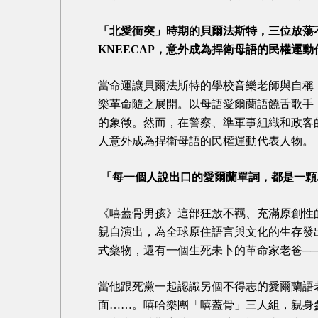
「北愛衝突」時期的貝爾法斯特，三位放蕩
KNEECAP，意外成為捍衛母語的民權運
當命運讓貝爾法斯特的學校音樂老師與自稱
樂革命隨之展開。以母語愛爾蘭語饒舌歌手，
的象徵。然而，在警察、準軍事組織和政客
人意外成為捍衛母語的民權運動代表人物。
「每一個人說出口的愛爾蘭單詞，都是一顆
《嘻蓋骨男孩》這部狂放不羈、充滿原創性的
親自演出，為全球原住語言與文化的生存發
式藥物，還有一個生死未卜的革命家老爸─
當他跟死黨一起認識另個不得志的愛爾蘭語
面……。嘻哈樂團「嘻蓋骨」三人組，親身