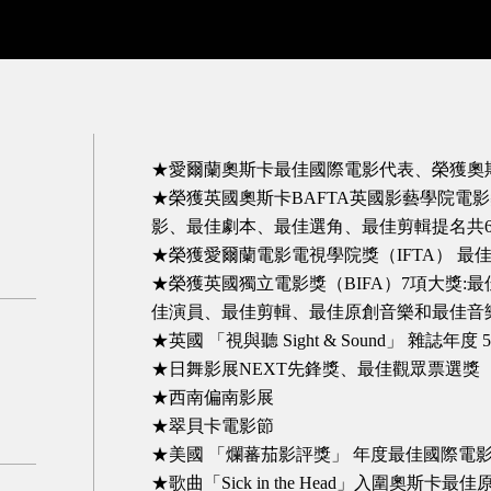
★愛爾蘭奧斯卡最佳國際電影代表、榮獲奧
★榮獲英國奧斯卡BAFTA英國影藝學院電
影、最佳劇本、最佳選角、最佳剪輯提名共
★榮獲愛爾蘭電影電視學院獎（IFTA） 最
★榮獲英國獨立電影獎（BIFA）7項大獎
佳演員、最佳剪輯、最佳原創音樂和最佳音
★英國 「視與聽 Sight & Sound」 雜
★日舞影展NEXT先鋒獎、最佳觀眾票選獎
★西南偏南影展
★翠貝卡電影節
★美國 「爛蕃茄影評獎」 年度最佳國際電
★歌曲「Sick in the Head」入圍奧斯卡最