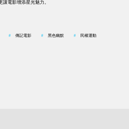
更讓電影增添星光魅力。
#
傳記電影
#
黑色幽默
#
民權運動