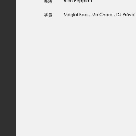
Rich Peppiatt
導演
Móglaí Bap , Mo Chara , DJ Próvaí
演員