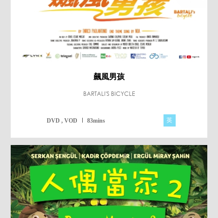
飆風男孩
BARTALI'S BICYCLE
英
DVD , VOD
83mins