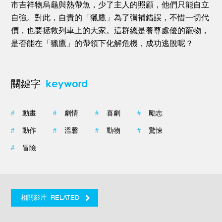
市吉祥物烏龜與熱帶魚，少了主人的照顧，他們只能自立
自強。對此，自責的「獵鷹」為了彌補錯誤，不惜一切代
價，也要拯救列車上的大家。這群總是養尊處優的寵物，
是否能在「獵鷹」的帶領下化解危機，成功逃脫呢？
keyword
關鍵字
#
動畫
#
劇情
#
喜劇
#
勵志
#
動作
#
溫馨
#
動物
#
驚悚
#
冒險
RELATED
相關影片