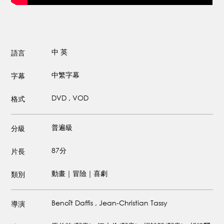
中
英
語言
中繁字幕
字幕
DVD , VOD
格式
普遍級
分級
87分
片長
動畫｜冒險｜喜劇
類別
Benoît Daffis , Jean-Christian Tassy
導演