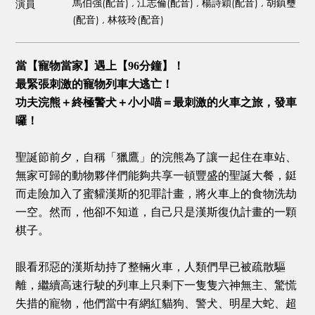
馬伯強(配音) , 江志倫(配音) , 楊詩穎(配音) , 胡鎮璽
演員
(配音) , 林筱玲(配音)
當【寵物當家】遇上【96分鐘】！
最緊張刺激的寵物列車大逃亡！
功夫浣熊＋終極警犬＋小小喵＝最刺激的火車之旅，發車
囉！
聖誕節前夕，自稱「獵鷹」的浣熊為了讓一起住在車站、
無家可歸的動物夥伴們能夠共享一頓豐盛的聖誕大餐，鋌
而走險加入了蜜貛漢斯的犯罪計畫，將火車上的食物洗劫
一空。然而，他卻不知道，自己只是漢斯復仇計畫的一顆
棋子。
眼看邪惡的漢斯劫持了整輛火車，人類們早已被疏散驅
離，繼續高速行駛的列車上只剩下一隻隻六神無主、驚慌
失措的寵物，他們當中有網紅貓狗、警犬、明星大蛇、超