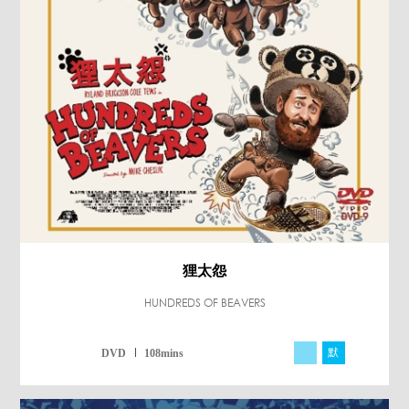
狸太怨
HUNDREDS OF BEAVERS
默
DVD
108mins