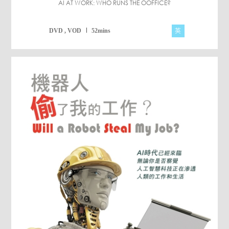
AI AT WORK: WHO RUNS THE OOFFICE?
英
DVD , VOD
52mins