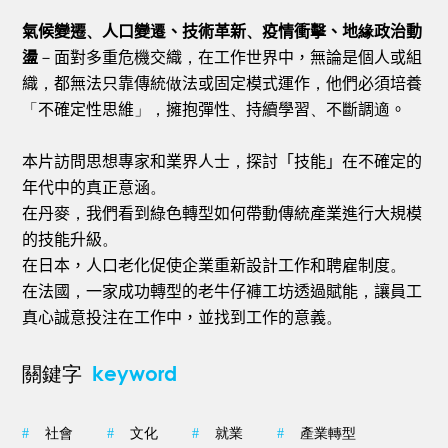
氣候變遷
、
人口變
遷
、技術革新
、
疫情衝擊、地
緣
政治動
盪
－
面對多重危機交織
，
在工作世界中，無論是個人或組
織
，
都無法只靠傳統
做
法或固定模式運作
，
他們必須培養
「
不確定性思維
」，
擁抱彈性
、
持續學習
、
不斷調
適
。
本片訪問思想專家和業界人士
，
探討「技能」在不確定的
年代中的真正意涵
。
在丹麥
，
我們看到綠色轉型如何帶動傳統產業進行大規模
的技能升級
。
在日本，人口老化促使企業重新設計工作和聘雇制度
。
在法國
，
一家成功轉型的老牛仔褲工坊透過賦能
，
讓員工
真心誠意投注在工作中，並找到工作的意義
。
keyword
關鍵字
#
社會
#
文化
#
就業
#
產業轉型