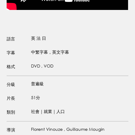
英
法
日
語言
中繁字幕，英文字幕
字幕
DVD , VOD
格式
普遍級
分級
51分
片長
社會｜就業｜人口
類別
Florent Vinouze , Guillaume Mougin
導演