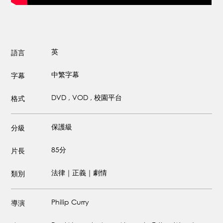
英
語言
中繁字幕
字幕
DVD , VOD , 校園平台
格式
保護級
分級
85分
片長
法律｜正義｜劇情
類別
Philip Curry
導演