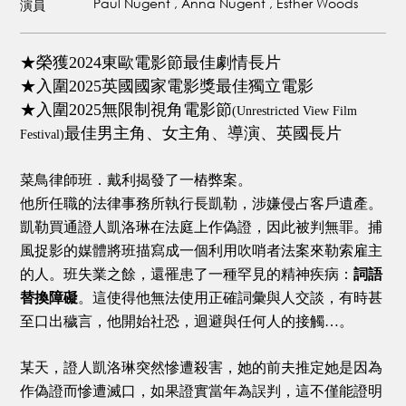
Paul Nugent , Anna Nugent , Esther Woods
演員
★榮獲2024東歐電影節最佳劇情長片
★入圍2025英國國家電影獎最佳獨立電影
★入圍2025無限制視角電影節
(Unrestricted View Film
最佳男主角、女主角、導演、英國長片
Festival)
菜鳥律師班．戴利揭發了一樁弊案。
他所任職的法律事務所執行長凱勒，涉嫌侵占客戶遺產。
凱勒買通證人凱洛琳在法庭上作偽證，因此被判無罪。捕
風捉影的媒體將班描寫成一個利用吹哨者法案來勒索雇主
的人。班失業之餘，還罹患了一種罕見的精神疾病：
詞語
替換障礙
。這使得他無法使用正確詞彙與人交談，有時甚
至口出穢言，他開始社恐，迴避與任何人的接觸…。
某天，證人凱洛琳突然慘遭殺害，她的前夫推定她是因為
作偽證而慘遭滅口，如果證實當年為誤判，這不僅能證明