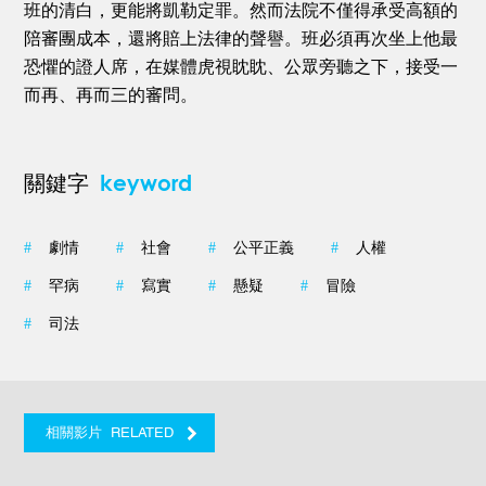
班的清白，更能將凱勒定罪。然而法院不僅得承受高額的
陪審團成本，還將賠上法律的聲譽。班必須再次坐上他最
恐懼的證人席，在媒體虎視眈眈、公眾旁聽之下，接受一
而再、再而三的審問。
keyword
關鍵字
#
劇情
#
社會
#
公平正義
#
人權
#
罕病
#
寫實
#
懸疑
#
冒險
#
司法
RELATED
相關影片