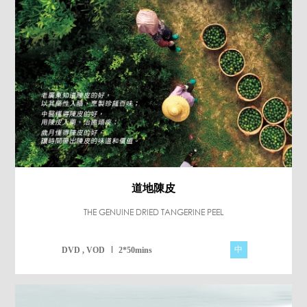
道地陳皮
THE GENUINE DRIED TANGERINE PEEL
中
DVD , VOD
2*50mins