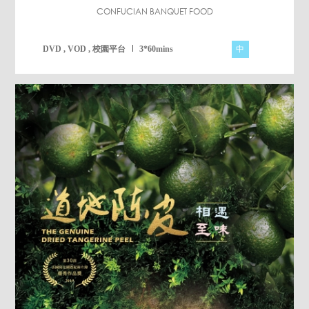
CONFUCIAN BANQUET FOOD
中
DVD , VOD , 校園平台
3*60mins