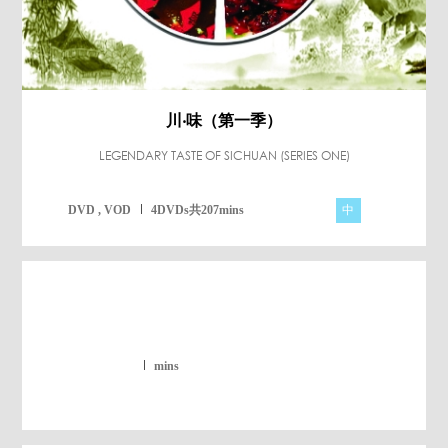
川‧味（第一季）
LEGENDARY TASTE OF SICHUAN (SERIES ONE)
中
DVD , VOD
4DVDs共207mins
mins