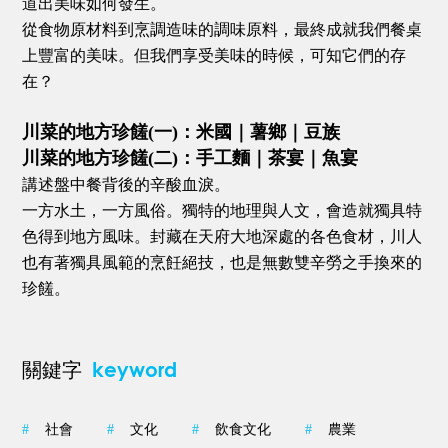
道出美味如何發生。
從食物原材料到烹調造味的調味原料，最終成就我們餐桌
上豐富的美味。但我們享受美味的時候，可知它們的存
在？
川菜的地方珍饈(一)：米國｜薯鄉｜豆族
川菜的地方珍饈(二)：手工麵｜茶宴｜魚宴
講述盤中餐背後的辛酸血淚。
一方水土，一方風俗。獨特的地理與人文，會造就獨具特
色得到地方風味。封藏在天府大地深處的各色食材，川人
也有著獨具風範的烹飪絕技，也是無數雙辛勞之手換來的
珍饈。
keyword
關鍵字
#
社會
#
文化
#
飲食文化
#
農業