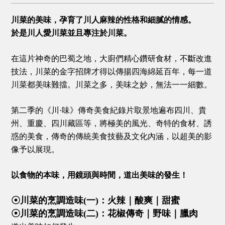
川菜的美味，孕育了川人麻辣的性格和細膩的情感。
於是川人愛川菜並且專注於川菜。
在這片神奇的巴蜀之地，大廚們精心鑽研食材，不斷改進
技法，川菜的金字招牌才得以傳揚四海綿延百年，每一道
川菜都美味難擋。川菜之多，美味之妙，無法一一細數。
第二季的《川·味》傳奇美食紀錄片取景地遍布四川、貴
州、重慶、四川藏區等，將極美的風光、奇特的食材、誘
惑的美食，傳奇的傳統美食技藝及文化內涵，以超美的影
像予以展現。
以食物的本味，用鏡頭與時間，道出美味的發生！
☉川菜的烹調造味(一)：火辣｜酸爽｜甜蜜
☉川菜的烹調造味(二)：花椒傳奇｜野味｜臘肉