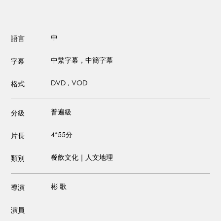
中
語言
中繁字幕，中簡字幕
字幕
DVD , VOD
格式
普遍級
分級
4*55分
片長
餐飲文化｜人文地理
類別
彬 歌
導演
演員