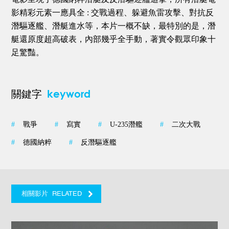
影精彩元素一應具全 : 交戰過程、躲避魚雷攻擊、對抗反
潛驅逐艦、潛艇進水等，本片一概不缺，最特別的是，潛
艇還原度超高破表，內部幾乎全手動，著實令觀眾印象十
足驚豔。
keyword
關鍵字
#
戰爭
#
寫實
#
U-235潛艦
#
二次大戰
#
德國納粹
#
反潛驅逐艦
RELATED
相關影片