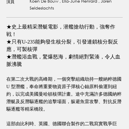
Koen De Bouw , Ella-June Henrard , Joren
演員
Seldeslachts
★史上最精采潛艇電影，潜艦搶劫行動，強奪作
戦！
★只有U-235能夠發生核分裂，引發連鎖核分裂反
應，可製核彈
★潛艦浴血戰，驚爆怒海，劇情絕對緊湊，令人血
脈沸騰
在第二次大戰的高峰期，一個突擊組織劫持一艘納粹德國
U 型潛艦，奉命將重要物資原子彈核心鈾原料偷運到紐
約，以完成美國曼哈頓核彈計畫
。途中充滿許多德國納粹
潛艇及反潛驅逐艦的追擊場面，躲避魚雷攻擊、對抗反潛
驅逐艦等精采橋段。
這部由比利時、英國、德國聯合製作的二戰寫實戰爭巨