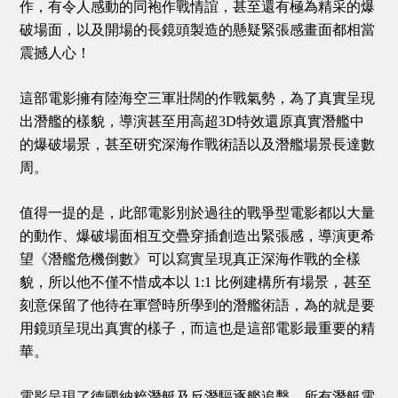
作，有令人感動的同袍作戰情誼，甚至還有極為精采的爆
破場面，以及開場的長鏡頭製造的懸疑緊張感畫面都相當
震撼人心！
這部電影擁有陸海空三軍壯闊的作戰氣勢，為了真實呈現
出潛艦的樣貌，導演甚至用高超3D特效還原真實潛艦中
的爆破場景，甚至研究深海作戰術語以及潛艦場景長達數
周。
值得一提的是，此部電影別於過往的戰爭型電影都以大量
的動作、爆破場面相互交疊穿插創造出緊張感，導演更希
望《潛艦危機倒數》可以寫實呈現真正深海作戰的全樣
貌，所以他不僅不惜成本以 1:1 比例建構所有場景，甚至
刻意保留了他待在軍營時所學到的潛艦術語，為的就是要
用鏡頭呈現出真實的樣子，而這也是這部電影最重要的精
華。
電影呈現了德國納粹潛艇及反潛驅逐艦追擊，所有潛艇電