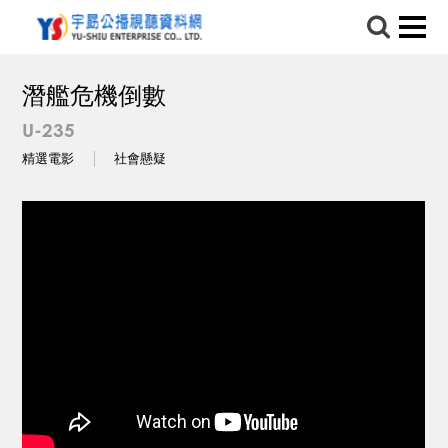
潛艦危機倒數
U-235
精選電影
社會懸疑