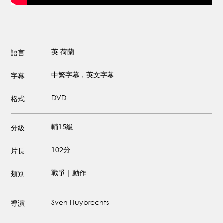
英
荷蘭
語言
中繁字幕，英文字幕
字幕
DVD
格式
輔15級
分級
102分
片長
戰爭｜動作
類別
Sven Huybrechts
導演