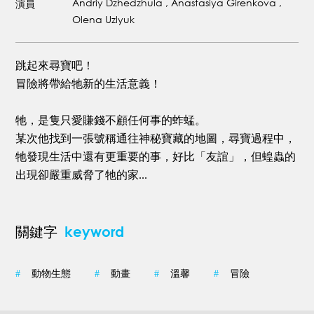
Andriy Dzhedzhula , Anastasiya Girenkova ,
演員
Olena Uzlyuk
跳起來尋寶吧！
冒險將帶給牠新的生活意義！
牠，是隻只愛賺錢不顧任何事的蚱蜢。
某次他找到一張號稱通往神秘寶藏的地圖，尋寶過程中，
牠發現生活中還有更重要的事，好比「友誼」，但蝗蟲的
出現卻嚴重威脅了牠的家...
keyword
關鍵字
#
動物生態
#
動畫
#
溫馨
#
冒險