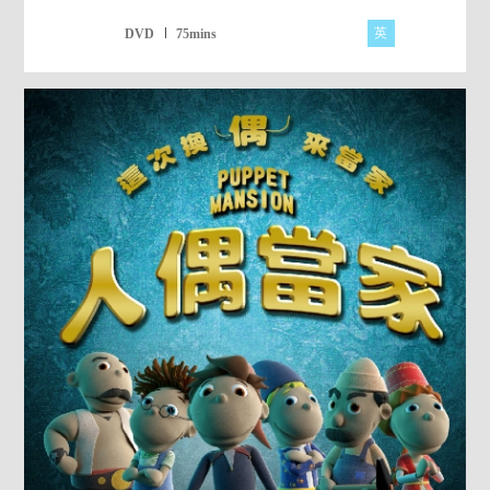
英
DVD
75mins