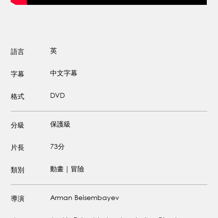
英
語言
中文字幕
字幕
DVD
格式
保護級
分級
73分
片長
動畫｜冒險
類別
Arman Beisembayev
導演