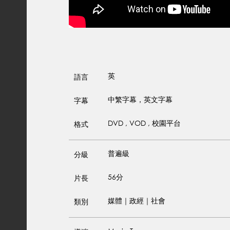
英
語言
中繁字幕，英文字幕
字幕
DVD , VOD , 校園平台
格式
普遍級
分級
56分
片長
媒體｜政經｜社會
類別