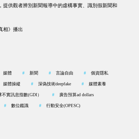
，提供觀者辨別新聞報導中的虛構事實、識別假新聞和
真相》播出
媒體
#
新聞
#
言論自由
#
個資隱私
媒體操縱
#
深偽技術deepfake
#
媒體素養
球不實訊息指數(GDI）
#
廣告預算ad dollars
#
數位鑑識
#
行動安全(OPESC)