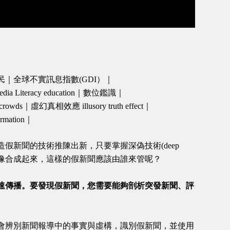
公民｜全球不實訊息指數(GDI）｜
 Literacy education｜數位鑑識｜
ds｜虛幻真相效應 illusory truth effect｜
mation｜
造假新聞的技術推陳出新，只要掌握深偽技術(deep
的影像合成起來，這樣的假新聞應該由誰來管呢？
速傳播。要發現假新聞，您需要能夠剖析突發新聞、評
會辨別新聞報導中的事實與虛構，識別假新聞，並使用