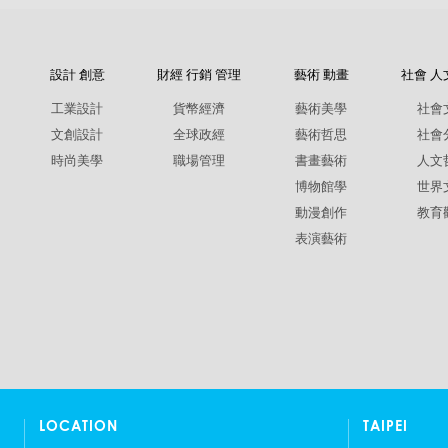
設計 創意
財經 行銷 管理
藝術 動畫
社會 人
工業設計
貨幣經濟
藝術美學
社會
文創設計
全球政經
藝術哲思
社會
時尚美學
職場管理
書畫藝術
人文
博物館學
世界
動漫創作
教育
表演藝術
LOCATION
TAIPEI