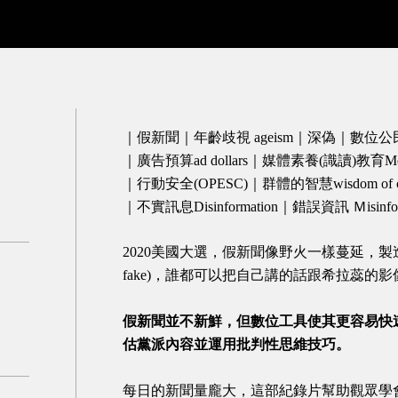
｜假新聞｜年齡歧視 ageism｜深偽｜數位
｜廣告預算ad dollars｜媒體素養(識讀)教育Media
｜行動安全(OPESC)｜群體的智慧wisdom of crow
｜不實訊息Disinformation｜錯誤資訊 Ｍisinfor
2020美國大選，假新聞像野火一樣蔓延，製
fake)，誰都可以把自己講的話跟希拉蕊
假新聞並不新鮮，但數位工具使其更容易快
估黨派內容並運用批判性思維技巧。
每日的新聞量龐大，這部紀錄片幫助觀眾學