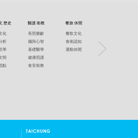
文 歷史
醫護 衛教
餐旅 休閒
紀錄片
文化
長照樂齡
餐飲文化
環境生態
分析
腦與心智
食衛認知
兩性平權
哲學
基礎醫學
運動休閒
社政人文
文明
健康照護
生命關懷
觀點
食安衛教
疾病保健
銀髮樂齡
TAICHUNG