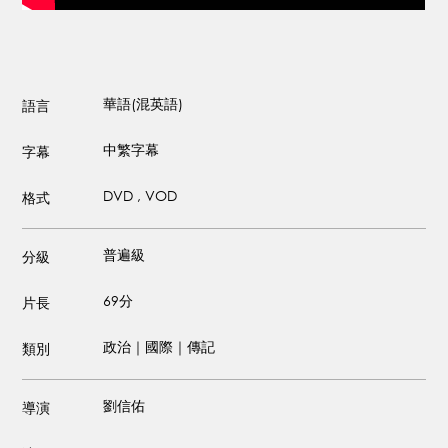
華語(混英語)
語言
中繁字幕
字幕
DVD , VOD
格式
普遍級
分級
69分
片長
政治｜國際｜傳記
類別
劉信佑
導演