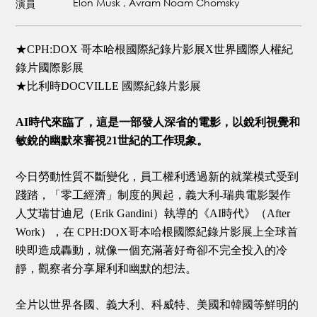
Elon Musk , Avram Noam Chomsky
演員
★CPH:DOX 哥本哈根國際紀錄片影展X世界國際人權紀
錄片國際影展
★比利時DOCVILLE 國際紀錄片影展
AI時代來臨了，這是一部發人深省的電影，以銳利視覺和
敏銳的幽默來審視21世紀的工作現象。
今日勞動性質不斷變化，員工權利透過新的就業模式受到
踐踏，「零工經濟」制度的興起，義大利-瑞典電影製作
人艾瑞甘迪尼（Erik Gandini）執導的《AI時代》（After
Work），在 CPH:DOX哥本哈根國際紀錄片影展上全球首
映即造成轟動，就像一個充滿著好奇卻不完全投入的冷
靜，觀察者分享犀利和幽默的想法。
全片以世界各國、義大利、科威特、美國和韓國等鮮明的