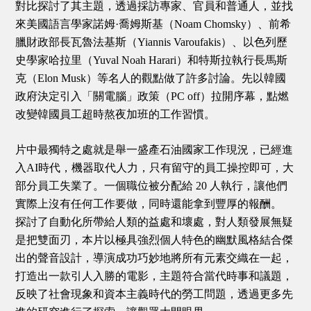
對比探討了其主題，透過採訪專家、官員和普通人，並找
來美國語言學家諾姆·喬姆斯基（Noam Chomsky）、前希
臘財政部長瓦魯法基斯（Yiannis Varoufakis）、以色列歷
史學家哈拉里（Yuval Noah Harari）和特斯拉執行長馬斯
克（Elon Musk）等名人的觀點做了許多討論。先以韓國
政府決定引入「關電腦」政策（PC off）拉開序幕，點燃
改變韓國員工超時熬夜加班的工作習慣。
片中最獨特之處就是舉一盛產石油國家工作現況，已經進
入AI時代，機器取代人力，只有留守的員工操控即可，大
部分員工失業了。一個職位被分配給 20 人執行，讓他們
實際上沒有任何工作要做，同時還能拿到豐厚的報酬。
探討了自動化所帶給人類的益處和壞處，對人類發展無疑
是把雙面刃，本片以極具強烈個人特色的幽默風格結合傑
出的聲音設計，導演成功巧妙地將所有元素交織在一起，
打造出一款引人入勝的電影，主題符合當代時事和議題，
反映了社會現象和資本主義時代的勞工問題，透過更多先