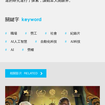
進的研究進行了探索，讓觀眾大開眼界。
keyword
關鍵字
#
職場
#
勞工
#
社會
#
紀錄片
#
AI人工智慧
#
自動化科技
#
AI科技
#
AI
#
勞權
RELATED
相關影片