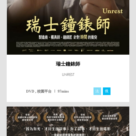
瑞士鐘錶師
UNREST
法
俄
瑞
DVD , 校園平台
97mins