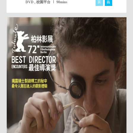
英
義
DVD , 校園平台
90mins