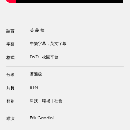
英
義
韓
語言
中繁字幕，英文字幕
字幕
DVD , 校園平台
格式
普遍級
分級
81分
片長
科技｜職場｜社會
類別
Erik Gandini
導演