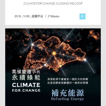
CLIMATE FOR CHANGE: CLOSING THE LOOP
英
DVD , VOD , 校園平台
2*48mins