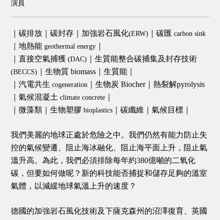
演員
｜碳排放｜碳封存｜加強岩石風化
｜碳匯
(ERW)
carbon sink
｜地熱能
｜
geothermal energy
｜直接空氣捕獲
｜生質能整合碳捕集及封存技術
(DAC)
｜生物質 biomass｜生質能｜
(BECCS)
｜汽電共生
｜生物炭 Biocher｜熱裂解pyrolysis
cogeneration
｜氣候混凝土
｜
climate concrete
｜微藻類｜生物塑膠
｜碳纖維｜氣候目標｜
bioplastics
我們美麗的地球正處於危險之中。我們仍然有能力防止失
控的氣候變遷、阻止海冰融化、阻止海平面上升，阻止氣
溫升高。為此，我們必須排除每年約380億噸的二氧化
碳，但要如何做呢？新的科技能否捕捉和儲存足夠的溫室
氣體，以減緩地球氣溫上升的速度？
德國的加強岩石風化技術及下薩克森州的沼澤復育、英國