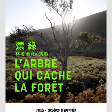
漂綠～林地復育的挑戰