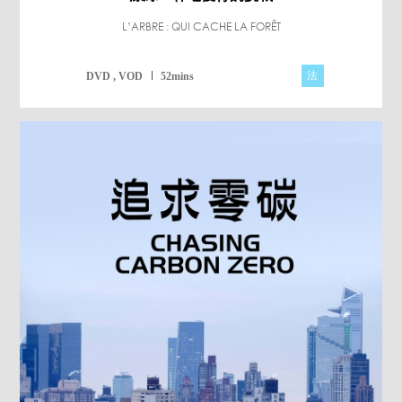
L’ARBRE : QUI CACHE LA FORÊT
法
DVD , VOD
52mins