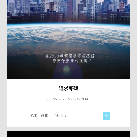
追求零碳
CHASING CARBON ZERO
英
DVD , VOD
53mins