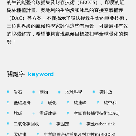
的生質能整合碳捕集及封存技術（BECCS）、印度的紅
樹林種植計畫、奧地利的生物炭和冰島的直接空氣捕獲
（DAC）等方案，不僅揭示了設法拯救生命的重要技術，
三位世界級的氣候科學家評估這些有願景、可擴展和有效
的脫碳解方，希望能夠實現氣候目標並扭轉全球暖化的趨
勢！
keyword
關鍵字
#
岩石
#
礦物
#
地球科學
#
碳排放
#
低碳經濟
#
暖化
#
碳達峰
#
碳中和
#
脫碳
#
零碳建築
#
空氣直接捕獲技術(DAC)
#
二氧化碳回收
#
碳固定
#
碳匯carbon sink
#
零碳排
#
生質能整合碳捕集及封存技術(BECCS)