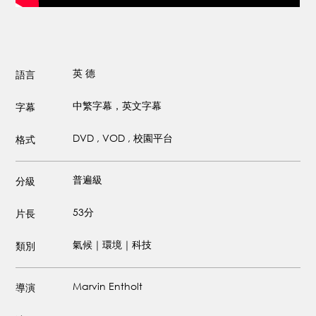
英
德
語言
中繁字幕，英文字幕
字幕
DVD , VOD , 校園平台
格式
普遍級
分級
53分
片長
氣候｜環境｜科技
類別
Marvin Entholt
導演