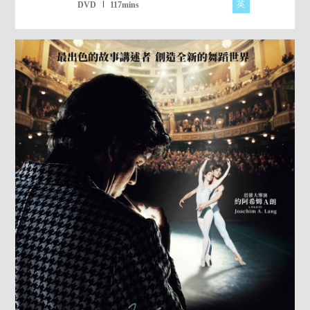
英
DVD
117mins