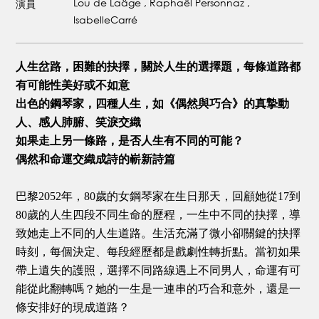
Lou de Laâge , Raphaël Personnaz ,
演員
IsabelleCarré
人生岔路，困難的抉擇，關於人生的選擇題，每條道路都
有可能性美好或不如意
出色的鋼琴家，四種人生，如《偶然與巧合》的真摯動
人、感人肺腑、笑淚交織
如果走上另一條路，是否人生有不同的可能？
偶然和命運交織成詩的嶄新詩篇
巴黎2052年，80歲的女鋼琴家在生日那天，回顧她從17到
80歲的人生四段不同生命的歷程，一生中不同的抉擇，導
致她走上不同的人生道路。生活充滿了微小卻關鍵的抉擇
時刻，每個決定、每段經歷都是戲劇性轉折點。當初如果
帶上遺失的護照，選擇不同路線遇上不同男人，命運有可
能從此翻轉嗎？她的一生是一連串的巧合和意外，還是一
條安排好的現成道路？