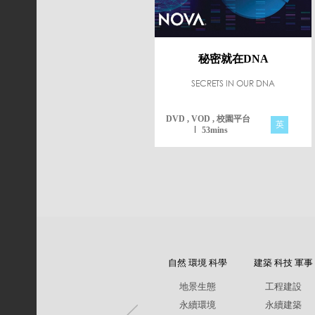
秘密就在DNA
SECRETS IN OUR DNA
DVD , VOD , 校園平台
英
53mins
自然 環境 科學
建築 科技 軍事
地景生態
工程建設
永續環境
永續建築