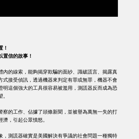
置！
以置信的故事！
們體內的線索，能夠揭穿欺騙的面紗、識破謊言、揭露真
方式接受偵訊，透過機器來判定有罪或無罪，機器不會
證明這個強大的工具很容易被濫用，測謊器反而成為恐
望。
警察的工作、佔據了頭條新聞，並被譽為萬無一失的打
經濟，引起公眾憤怒。
象，測謊器確實是美國解決有爭議的社會問題一種獨特