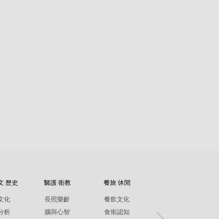
文 歷史
醫護 衛教
餐旅 休閒
紀錄片
文化
長照樂齡
餐飲文化
環境生態
分析
腦與心智
食衛認知
兩性平權