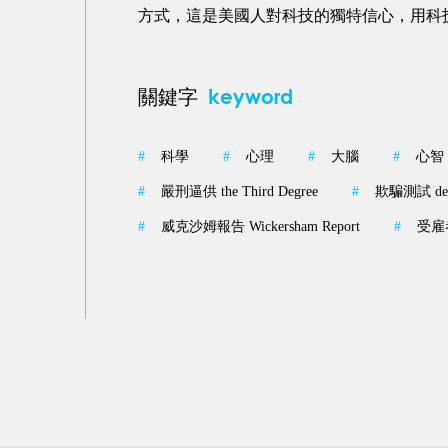
方式，這是美國人對科技的獨特信心，用科
keyword
關鍵字
#
科學
#
心理
#
大腦
#
心智
#
嚴刑逼供 the Third Degree
#
欺騙測試 decep
#
威克沙姆報告 Wickersham Report
#
受雇