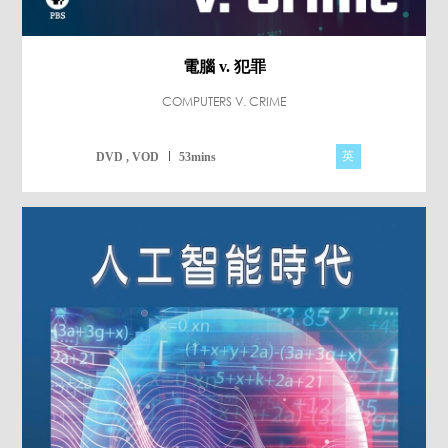
電腦 v. 犯罪
COMPUTERS V. CRIME
英
DVD , VOD
53mins