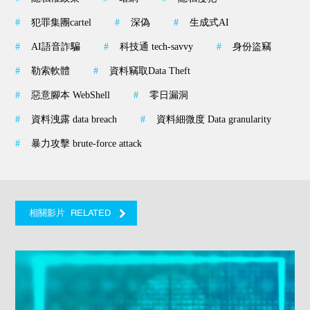
#
犯罪集團cartel
#
深偽
#
生成式AI
#
AI語音詐騙
#
科技通 tech-savvy
#
身份盜竊
#
勒索軟體
#
資料竊取Data Theft
#
惡意腳本 WebShell
#
零日漏洞
#
資料洩露 data breach
#
資料細微度 Data granularity
#
暴力攻擊 brute-force attack
RELATED
相關影片