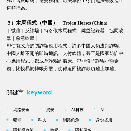
亦出售於暗網，邊雙獲利。司法單位至今仍無法有效遏止
這類行為。
木馬程式（中國）
３）
Trojan Horses (China)
｜微信｜反詐騙｜特洛依木馬程式｜鍵盤記錄器｜協同攻
擊｜惡意軟體｜
即使有政府的防詐騙應用程式，許多中國人仍遭到詐騙。
中國人離不開的即時通訊、支付軟體，甚至是國家防詐中
心應用程式，都成為詐騙的溫床。犯罪份子詐騙小額金
錢，比較易於轉帳分散，使得追回被詐款項難上加難。
keyword
關鍵字
#
網路安全
#
資安
#
AI科技
#
AI
#
犯罪
#
科技
#
網路釣魚
#
身份盜用
#
隱私權政策
#
暗網
#
隱私侵犯