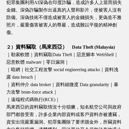
犯罪集團利用AI深偽在印度詐騙，造成許多人上當而損失
金錢。深偽詐騙製作出逼真的人聲和影片，使被害人沒有
防備。深偽技術不僅造成被害人的金錢損失，更偽造不雅
照片，嚴重傷害被害人的尊嚴，造成難以平復的精神創
傷。
資料竊取（馬來西亞）
２）
Data Theft (Malaysia)
｜勒索軟體｜資料竊取Data Theft｜惡意腳本 WebShell｜
惡意軟體 malware｜零日漏洞｜
｜暗網｜社交工程攻擊 social engineering attacks｜資料洩
露 data breach｜
｜資料仲介 data broker｜資料細微度 Data granularity｜暴
力攻擊 brute-force attack｜
｜遠端程式碼執行(RCE)｜
馬來西亞的資料竊取情況十分猖獗，知名航空公司與政府
部門都曾受害，許多企業內部資料或客戶資料亦被遭竊，
資安出現嚴重漏洞。犯罪集團除了要求贖金外，所竊資料